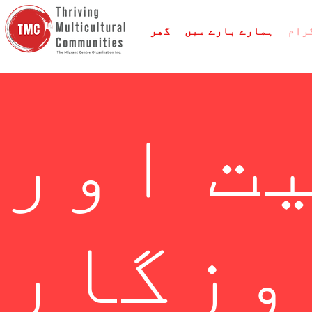
رام
ہمارے بارے میں
گھر
ت اور
وزگار