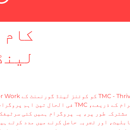
کام 
لینڈ
کنندہ ہونے پر فخر ہے۔ اس پروگرام کے ذریعے،
مشترکہ طور پر، یہ پروگرام ہمیں کئی سرٹیفکی
قابلیت، اور تجربہ حاصل کرنے میں مدد کرتے ہی