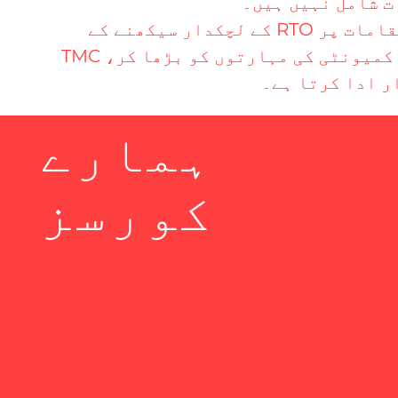
ت شامل نہیں ہیں۔
مزید، TMC مناسب مدد فراہم کرتا ہے اور گولڈ کوسٹ کے ارد گرد کئی تربیتی مقامات پر RTO کے لچکدار سیکھنے کے
اختیارات کے ساتھ شراکت داری کی ہے۔ افرادی قوت کی تیاری کو فروغ دینے اور کمیونٹی کی مہارتوں کو بڑھا کر، TMC
ر ادا کرتا ہے۔
ہمارے
کورسز