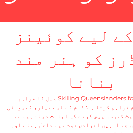
کے لیے کوئینز
رز کو ہنر مند
بنانا
TMC - Thriving Multicultural Communities کو کوئنز لینڈ گورنمنٹ کے Skilling Queenslanders for Work پہل کا فراہم
 TMC فی الحال تین اہم پروگرام فراہم کرتا ہے: کام کے لیے تیار، کمیونٹی
ٹ کورسز پیش کرنے کی اجازت دیتے ہیں جو
ں جو انہیں افرادی قوت میں داخل ہونے اور