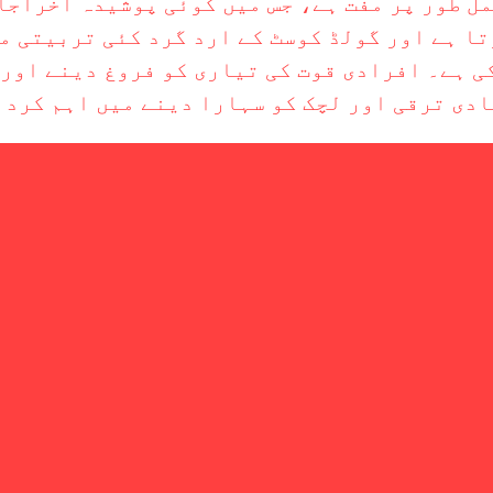
مل طور پر مفت ہے، جس میں کوئی پوشیدہ اخراجا
دی ترقی اور لچک کو سہارا دینے میں اہم کردا