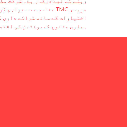
رہنے کے لیے درکار ہے۔ شرکت مک
ہماری متنوع کمیونٹیز کی اقتصا