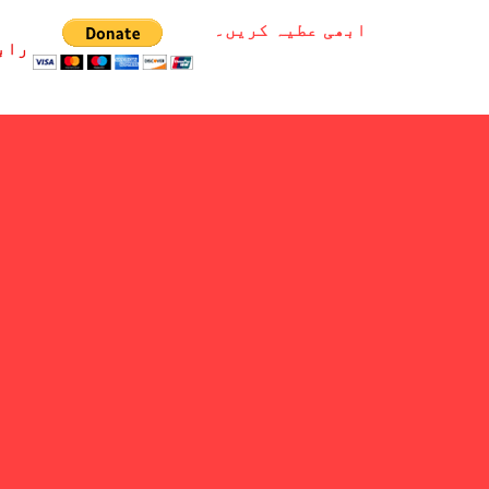
ابھی عطیہ کریں۔
راب