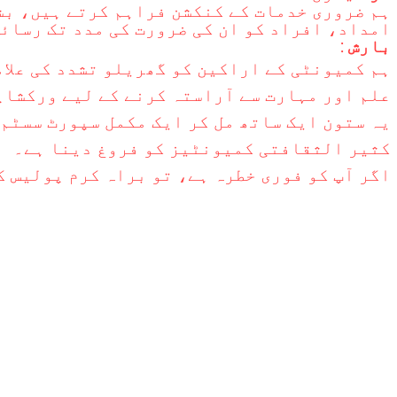
ہم ضروری خدمات کے کنکشن فراہم کرتے ہیں، ب
امداد، افراد کو ان کی ضرورت کی مدد تک رسائ
بارش
:
ہم کمیونٹی کے اراکین کو گھریلو تشدد کی علام
علم اور مہارت سے آراستہ کرنے کے لیے ورکشاپ
یہ ستون ایک ساتھ مل کر ایک مکمل سپورٹ سسٹم
کثیر الثقافتی کمیونٹیز کو فروغ دینا ہے۔
اگر آپ کو فوری خطرہ ہے، تو براہ کرم پولیس کو 000 پر کال کری