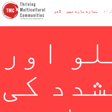
رام
ہمارے بارے میں
گھر
لو اور
شدد کی