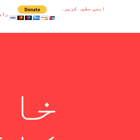
ابھی عطیہ کریں۔
راب
خان