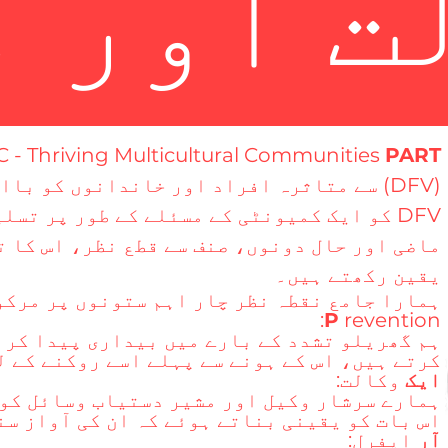
ت اور 
 - Thriving Multicultural Communities
PART
(DFV) سے متاثرہ افراد اور خاندانوں کو ب
DFV کو ایک کمیونٹی کے مسئلے کے طور پر تس
ماضی اور حال دونوں، صنف سے قطع نظر، اس کا 
یقین رکھتے ہیں۔
ہمارا جامع نقطہ نظر چار اہم ستونوں پر مرکوز
P
revention:
ہم گھریلو تشدد کے بارے میں بیداری پیدا کرن
کرتے ہیں، اس کے ہونے سے پہلے اسے روکنے کے 
ایک
وکالت:
ہمارے سرشار وکیل اور مشیر دستیاب وسائل کو 
اس بات کو یقینی بناتے ہوئے کہ ان کی آواز سن
آر
ایفرل: