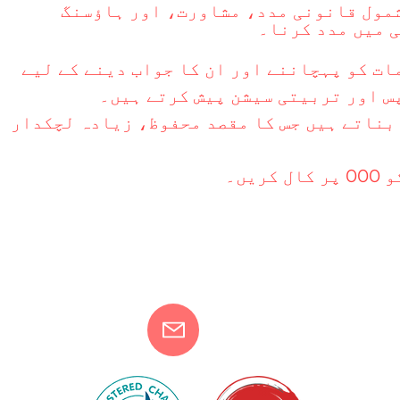
شمول قانونی مدد، مشاورت، اور ہاؤسنگ
ی میں مدد کرنا۔
ات کو پہچاننے اور ان کا جواب دینے کے لیے
س اور تربیتی سیشن پیش کرتے ہیں۔
 بناتے ہیں جس کا مقصد محفوظ، زیادہ لچکدار
ں۔