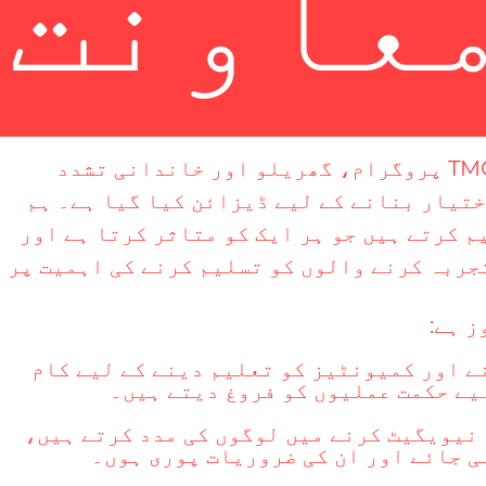
معاونت
TMC
پروگرام، گھریلو اور خاندانی تشدد
ااختیار بنانے کے لیے ڈیزائن کیا گیا ہے۔ ہم
لیم کرتے ہیں جو ہر ایک کو متاثر کرتا ہے اور
تجربہ کرنے والوں کو تسلیم کرنے کی اہمیت پر
 ہے:
ے اور کمیونٹیز کو تعلیم دینے کے لیے کام
لیے حکمت عملیوں کو فروغ دیتے ہیں۔
نیویگیٹ کرنے میں لوگوں کی مدد کرتے ہیں،
ی جائے اور ان کی ضروریات پوری ہوں۔