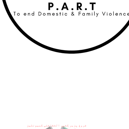
فروغ پزیر کثیر الثقافتی کمیونٹیز