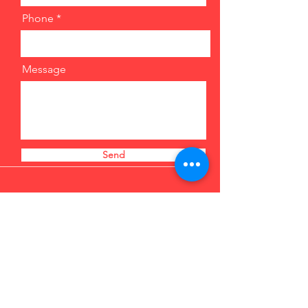
Phone
Message
Send