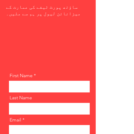
ساؤتھ پورٹ ٹیفے کی عمارت کے
میزانائن لیول پر ہم سے ملیں۔
First Name
Last Name
Email