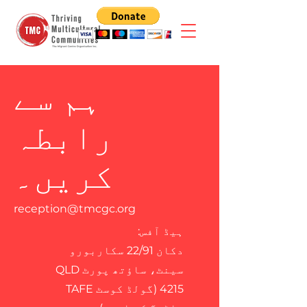
ہم سے
رابطہ
کریں۔
reception@tmcgc.org
ہیڈ آفس:
دکان 22/91 سکاربورو
سینٹ، ساؤتھ پورٹ QLD
4215 (گولڈ کوسٹ TAFE