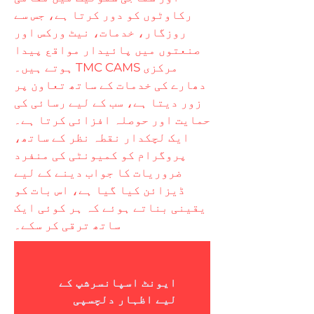
رکاوٹوں کو دور کرتا ہے، جس سے
روزگار، خدمات، نیٹ ورکس اور
صنعتوں میں پائیدار مواقع پیدا
ہوتے ہیں۔ TMC CAMS مرکزی
دھارے کی خدمات کے ساتھ تعاون پر
زور دیتا ہے، سب کے لیے رسائی کی
حمایت اور حوصلہ افزائی کرتا ہے۔
ایک لچکدار نقطہ نظر کے ساتھ،
پروگرام کو کمیونٹی کی منفرد
ضروریات کا جواب دینے کے لیے
ڈیزائن کیا گیا ہے، اس بات کو
یقینی بناتے ہوئے کہ ہر کوئی ایک
ساتھ ترقی کر سکے۔
ایونٹ اسپانسرشپ کے 
لیے اظہار دلچسپی