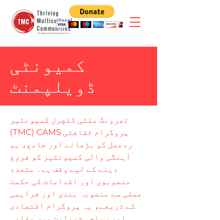
کمیونٹی
ڈویلپمنٹ
تھرونگ ملٹی کلچرل کمیونٹیز
(TMC) CAMS پروگرام ثقافتی
ردعمل کو بڑھانے اور جامع، ہم
آہنگی والی کمیونٹیز کو فروغ
دینے کے لیے وقف ہے۔ متعدد
منصوبوں اور اقدامات کی حکمت
عملی سے منصوبہ بندی اور فراہمی
کے ذریعے، یہ پروگرام اقتصادی
اور سماجی شمولیت میں مقامی