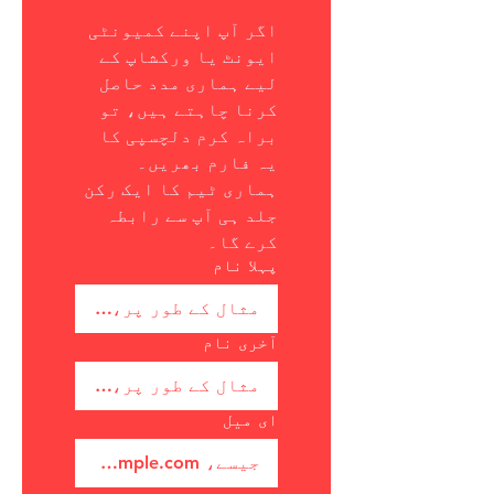
اگر آپ اپنے کمیونٹی 
ایونٹ یا ورکشاپ کے 
لیے ہماری مدد حاصل 
کرنا چاہتے ہیں، تو 
براہ کرم دلچسپی کا 
یہ فارم بھریں۔ 
ہماری ٹیم کا ایک رکن 
جلد ہی آپ سے رابطہ 
کرے گا۔
پہلا نام
آخری نام
ای میل