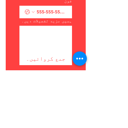
فون
ہمیں مزید تفصیلات دیں۔
جمع کروائیں۔