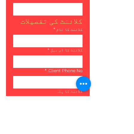
کلائنٹ کی تفصیلات
کلائنٹ کا نام
*
کلائنٹ کا ای میل
*
*
Client Phone No.
کلائنٹ کا پتہ
ریفرل کی وجہ
*