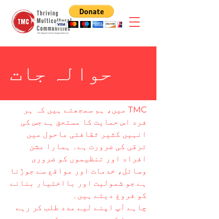
حوالہ جات
TMC میں، ہم سمجھتے ہیں کہ ہر
فرد اس حمایت کا مستحق ہے جس کی
انہیں کثیر ثقافتی ماحول میں
ترقی کی ضرورت ہے۔ ہمارا مشن
افراد اور تنظیموں کو ضروری
وسائل، خدمات اور مواقع سے جوڑنا
ہے جو شمولیت اور بااختیار بنانے
کو فروغ دیتے ہیں۔
چاہے آپ اپنے لیے مدد طلب کر رہے