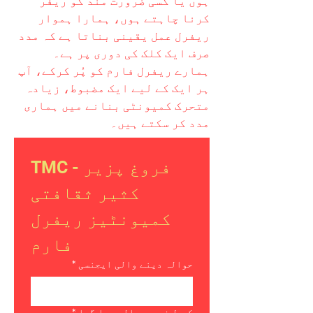
ہوں یا کسی ضرورت مند کو ریفر
کرنا چاہتے ہوں، ہمارا ہموار
ریفرل عمل یقینی بناتا ہے کہ مدد
صرف ایک کلک کی دوری پر ہے۔
ہمارے ریفرل فارم کو پُر کرکے، آپ
ہر ایک کے لیے ایک مضبوط، زیادہ
متحرک کمیونٹی بنانے میں ہماری
مدد کر سکتے ہیں۔
TMC - فروغ پزیر 
کثیر ثقافتی 
کمیونٹیز ریفرل 
فارم
حوالہ دینے والی ایجنسی
*
کی طرف سے حوالہ دیا گیا
*