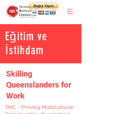
Eğitim ve
İstihdam
Skilling
Queenslanders for
Work
TMC - Thriving Multicultural