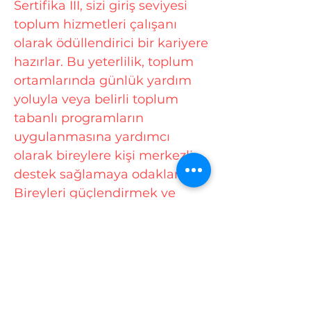
Sertifika III, sizi giriş seviyesi
toplum hizmetleri çalışanı
olarak ödüllendirici bir kariyere
hazırlar. Bu yeterlilik, toplum
ortamlarında günlük yardım
yoluyla veya belirli toplum
tabanlı programların
uygulanmasına yardımcı
olarak bireylere kişi merkezli
destek sağlamaya odaklanır.
Bireyleri güçlendirmek ve
yaşam kalitelerini artırmak için
gereken temel becerileri ve
bilgiyi geliştireceksiniz. Çeşitli
toplumların ihtiyaçlarını
anlayarak ve destekleyici
ortamlar yaratarak, olumlu bir