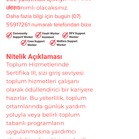
ulaşın.
donanımlı olacaksınız.
Daha fazla bilgi için bugün
(07)
55917261
numaralı telefondan bize
ulaşın.
Nitelik Açıklaması
Toplum Hizmetlerinde
Sertifika III, sizi giriş seviyesi
toplum hizmetleri çalışanı
olarak ödüllendirici bir kariyere
hazırlar. Bu yeterlilik, toplum
ortamlarında günlük yardım
yoluyla veya belirli toplum
tabanlı programların
uygulanmasına yardımcı