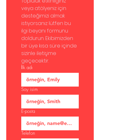
Topluluk etkinliğiniz 
veya atölyeniz için 
desteğimizi almak 
istiyorsanız lütfen bu 
ilgi beyanı formunu 
doldurun. Ekibimizden 
bir üye kısa süre içinde 
sizinle iletişime 
geçecektir.
İlk adı
Soy isim
E-posta
Telefon