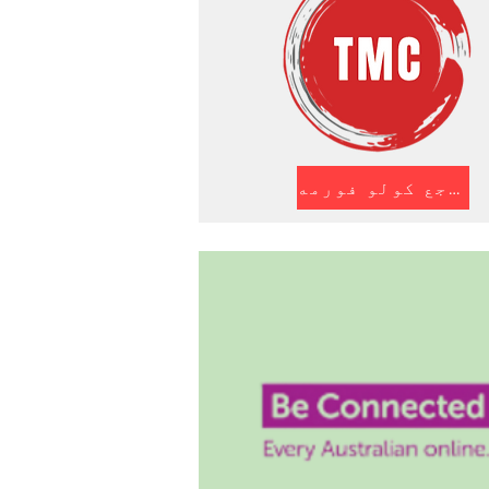
د راجع کولو فورمه