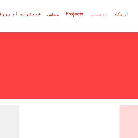
اړیکه
سرچینې
Projects
پیښې
خدمتونه او پروګ