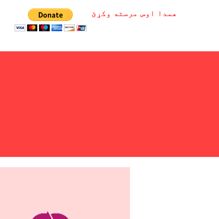
همدا اوس مرسته وکړئ