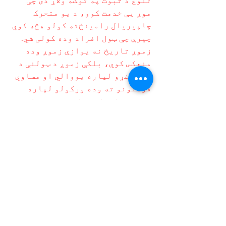
تنوع د ثبوت په توګه ولاړ دی چې
موږ یې خدمت کوو، د یو متحرک
چاپیریال رامینځته کولو هڅه کوي
چیرې چې ټول افراد وده کولی شي.
زموږ تاریخ نه یوازې زموږ وده
منعکس کوي، بلکې زموږ د ټولنې د
ټولو غړو لپاره یووالي او مساوي
فرصتونو ته وده ورکولو لپاره
زموږ دوامداره ماموریت منعکس
کوي.