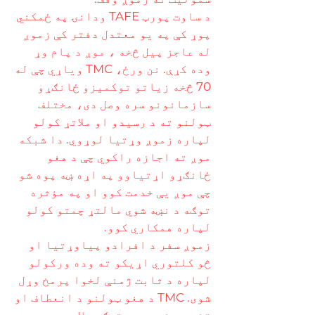
د ساوت پورټ TAFE ودانۍ په ځمکني
پوړ کې په یو معتدل دفتر کې زموږ
له عاجز پیل څخه ، موږ د پام وړ
وده کړې. نن ورځ، TMC ویاړي چې له
70 څخه زیاتو توکمیزو ځانګړو
سازمانونو سره وصل دی، مختلف
ټولنو ته د رسیدو او ملاتړ کولو
لپاره زموږ وړتیا لوړوي. دا شبکه
موږ ته اجازه راکوي چې د هغو
ځانګړو اړتیاوو په اړه ښه پوه شو
چې موږ یې خدمت کوو او په مؤثره
توګه د نښه شوي مالتړ چمتو کولو
لپاره همکاري کوو.
زموږ سفر د افرادو پیاوړتیا او
څو کلتوري اړیکو ته وده ورکولو
لپاره د ثابت ژمنې لخوا پرمخ وړل
شوی. TMC د هغو ټولنو د انعطاف او