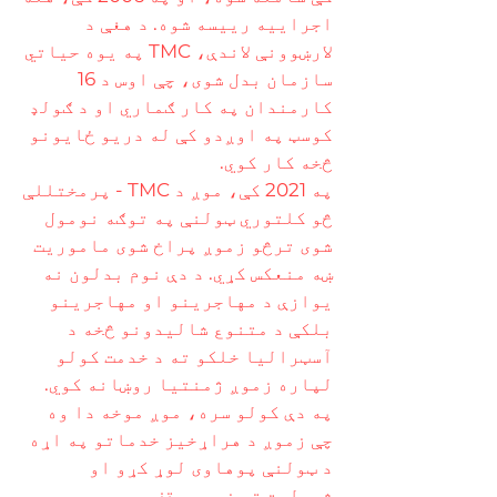
اجراییه رییسه شوه. د هغې د
لارښوونې لاندې، TMC په یوه حیاتي
سازمان بدل شوی، چې اوس د 16
کارمندان په کار ګماري او د ګولډ
کوسټ په اوږدو کې له دریو ځایونو
څخه کار کوي.
په 2021 کې، موږ د TMC - پرمختللې
څو کلتوري ټولنې په توګه نومول
شوی ترڅو زموږ پراخ شوی ماموریت
ښه منعکس کړي. د دې نوم بدلون نه
یوازې د مهاجرینو او مهاجرینو
بلکې د متنوع شالیدونو څخه د
آسټرالیا خلکو ته د خدمت کولو
لپاره زموږ ژمنتیا روښانه کوي.
په دې کولو سره، موږ موخه دا وه
چې زموږ د هراړخیز خدماتو په اړه
د ټولنې پوهاوی لوړ کړو او
شمولیت ته زموږ وقف.