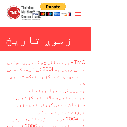
زموږ تاریخ
TMC - پرمختللې څو کلتوري ټولنې
خپلې ریښې په 2001 کې لري، کله چې
دا د مهاجرت مرکز په توګه تاسیس
شو.
په پیل کې د مهاجرینو او
مهاجرینو په ملاتړ تمرکز شوی، دا
سازمان د یوې کوچنۍ خو په زړه
پورې ټیم سره پیل شو.
په 2004 کې، انا زوباک په مرکز
کې شامله شوه، او په 2006 کې، هغه