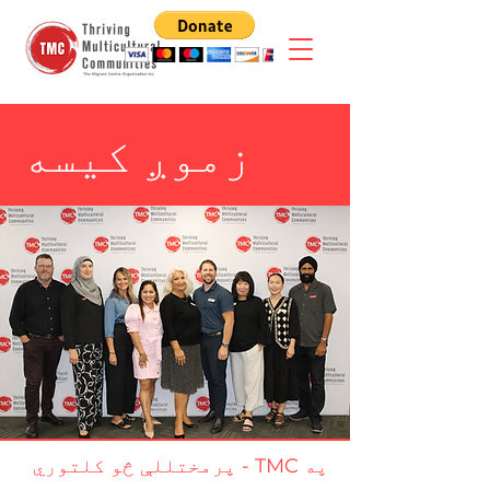
زموږ کیسه
په TMC - پرمختللې څو کلتوري