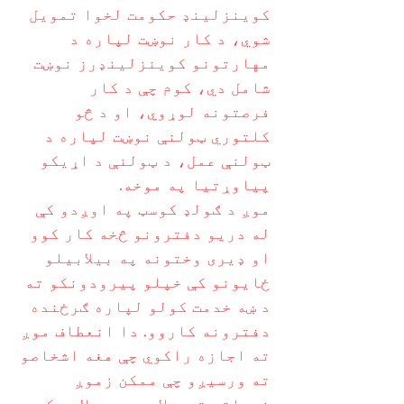
کوینزلینډ حکومت لخوا تمویل
شوي، د کار نوښت لپاره د
مهارتونو کوینزلینډرز نوښت
شامل دي، کوم چې د کار
فرصتونه لوړوي، او د څو
کلتوري ټولنې نوښت لپاره د
ټولنې عمل، د ټولنې د اړیکو
پیاوړتیا په موخه.
موږ د ګولډ کوسټ په اوږدو کې
له دریو دفترونو څخه کار کوو
او ډیری وختونه په بیلابیلو
ځایونو کې خپلو پیرودونکو ته
د ښه خدمت کولو لپاره ګرځنده
دفترونه کاروو. دا انعطاف موږ
ته اجازه راکوي چې هغه اشخاصو
ته ورسیږو چې ممکن زموږ