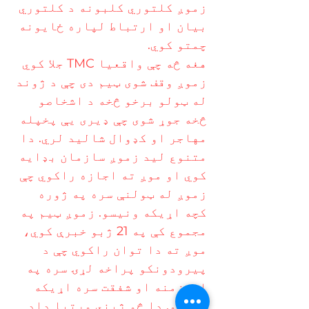
زموږ کلتوري کلبونه د کلتوري
بیان او ارتباط لپاره ځایونه
چمتو کوي.
هغه څه چې واقعیا TMC جلا کوي
زموږ وقف شوی ټیم دی چې د ژوند
له ټولو برخو څخه د اشخاصو
څخه جوړ شوی چې ډیری یې پخپله
مهاجر او کډوال شالید لري. دا
متنوع لید زموږ سازمان بډایه
کوي او موږ ته اجازه راکوي چې
زموږ له ټولنې سره په ژوره
کچه اړیکه ونیسو. زموږ ټیم په
مجموع کې په 21 ژبو خبرې کوي،
موږ ته دا توان راکوي چې د
پیرودونکو پراخه لړۍ سره په
اغیزمنه او شفقت سره اړیکه
ونیسو. دا څو ژبني وړتیا ډاډ