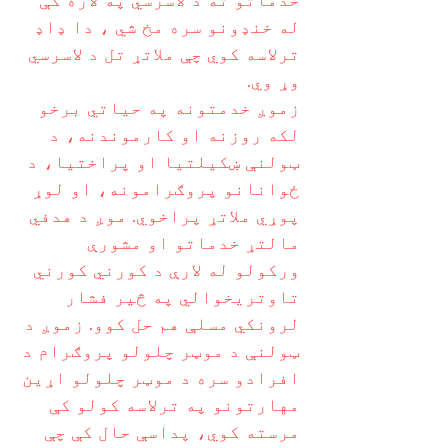
خدماتو ته د لاسرسي په لاره کې
له خنډونو سره مخ شي ، دا ډاډ
ترلاسه کوي چې ملاتړ تل د لاسرسي
وړ وي.
زموږ خدمتونه په حیاتي برخو
لکه روزنه او کارموندنه، د
ټولنې ښکیلتیا او پراختیا، د
ځوانانو پروګرامونه، او لوړ
پوړي ملاتړ پراخوي. موږ د هدفي
مالتړ خدماتو او مشورې
ورکولو له لارې د کورني کورني
تاوتریخوالي په څیر فشار
لرونکي مسلې هم حل کوو. زموږ د
ټولنې د موټر چلولو پروګرام د
افرادو سره د موټر چلولو اړین
مهارتونو په ترلاسه کولو کې
مرسته کوي، پداسې حال کې چې