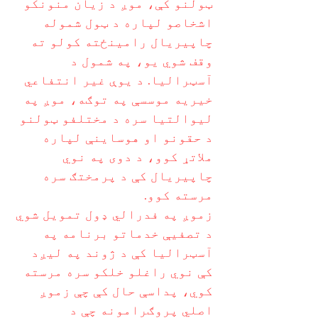
ټولنو کې، موږ د زیان منونکو
اشخاصو لپاره د ټول شموله
چاپیریال رامینځته کولو ته
وقف شوي یو، په شمول د
آسټرالیا. د یوې غیر انتفاعي
خیریه موسسې په توګه، موږ په
لیوالتیا سره د مختلفو ټولنو
د حقونو او هوساینې لپاره
ملاتړ کوو، د دوی په نوي
چاپیریال کې د پرمختګ سره
مرسته کوو.
زموږ په فدرالي ډول تمویل شوي
د تصفیې خدماتو برنامه په
آسټرالیا کې د ژوند په لیږد
کې نوي راغلو خلکو سره مرسته
کوي، پداسې حال کې چې زموږ
اصلي پروګرامونه چې د