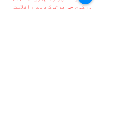
ورکوي چې هرڅوک د ښه راغلاست
او پوهیدو احساس کوي.
په گولډ کوسټ کې د غوره څو
کلتوري خدماتو چمتو کونکي په
توګه، موږ د ټولنې د غړو
ځانګړي اړتیاوو پوره کولو
لپاره انعطاف وړ او ځواب
ویونکي چلند ته لومړیتوب
ورکوو. "په تنوع کې یووالي ، د
ټولو لپاره مساوي فرصت" زموږ
د لید لخوا لارښود شوی ، موږ
باور لرو چې هر څوک د پرمختګ
فرصت مستحق دی ، پرته لدې چې د
دوی شالید ته په پام سره.
په TMC کې، موږ یوازې د خدمت
چمتو کونکي څخه ډیر یو؛ موږ د