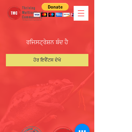
ਰਜਿਸਟ੍ਰੇਸ਼ਨ ਬੰਦ ਹੈ
ਹੋਰ ਇਵੈਂਟਸ ਦੇਖੋ