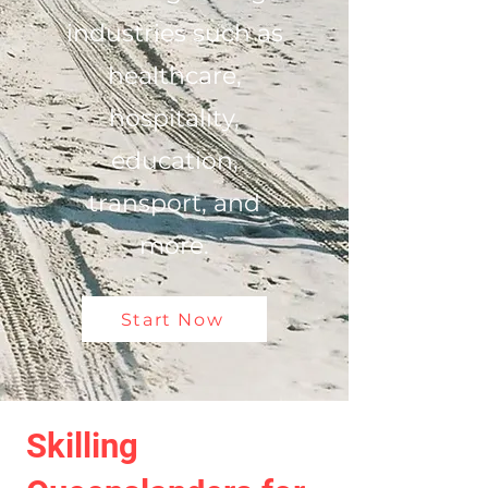
industries such as
healthcare,
hospitality,
education,
transport, and
more.
Start Now
Skilling