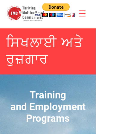
ਸਿਖਲਾਈ ਅਤੇ
ਰੁਜ਼ਗਾਰ
Training
and Employment
Programs