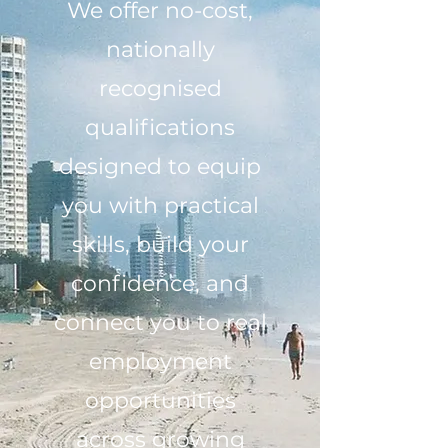
We offer no-cost,
nationally
recognised
qualifications
designed to equip
you with practical
skills, build your
confidence, and
connect you to real
employment
opportunities
across growing