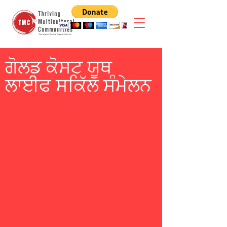
ਗੋਲਡ ਕੋਸਟ ਯੂਥ
ਲਾਈਫ ਸਕਿੱਲ ਸੰਮੇਲਨ