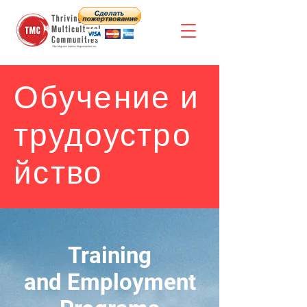
Обучение и
трудоустро
йство
Training
and Employment