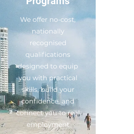
Programs
We offer no-cost,
nationally
recognised
qualifications
designed to equip
you with practical
skills, build your
confidence, and
connect you to real
employment