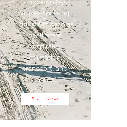
opportunities
across growing
industries such as
healthcare,
hospitality,
education,
transport, and
more.
Start Now