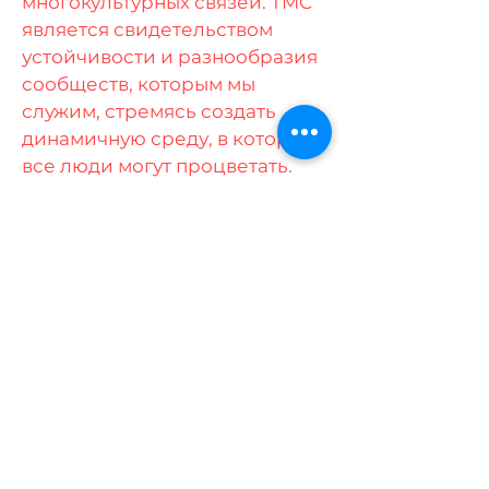
многокультурных связей. TMC
является свидетельством
устойчивости и разнообразия
сообществ, которым мы
служим, стремясь создать
динамичную среду, в которой
все люди могут процветать.
Наша история отражает не
только наш рост, но и нашу
неизменную миссию по
содействию единству и
равным возможностям для
всех членов нашего
сообщества.