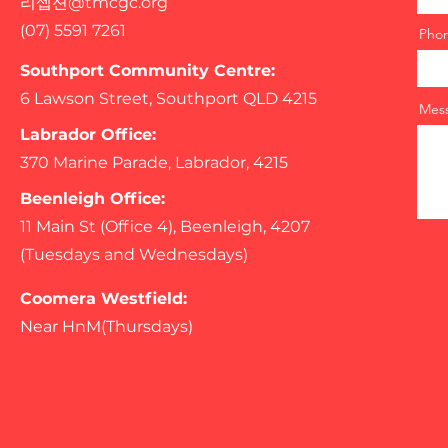
리셉션@tmcgc.org
(07) 5591 7261
Pho
Southport Community Centre:
6 Lawson Street, Southport QLD 4215
Mes
Labrador Office:
370 Marine Parade, Labrador, 4215
Beenleigh Office:
11 Main St (Office 4), Beenleigh, 4207
(Tuesdays and Wednesdays)
Coomera Westfield:
Near HnM(Thursdays)