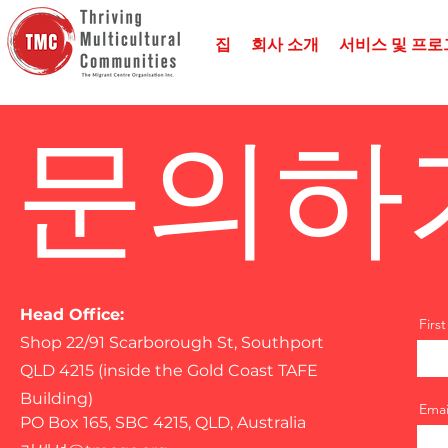
집
회사 소개
서비스 및 프로
문의하
Head Office:
Firs
Shop 22/91 Scarborough St, Southport
QLD 4215 (inside the Gold Coast TAFE
Building)
Emai
PO Box 165, SBC 4215, QLD, Australia