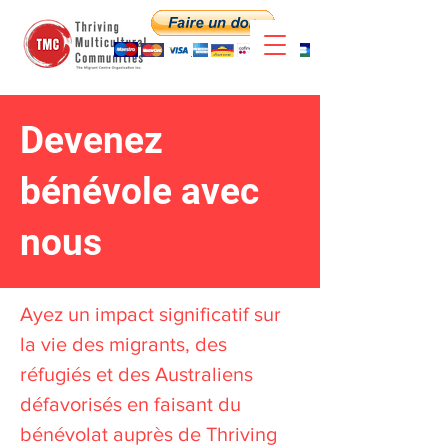
Devenez
bénévole avec
nous
Ayez un impact significatif sur
la vie des migrants, des
réfugiés et des Australiens
défavorisés en faisant du
bénévolat auprès de Thriving