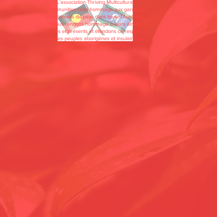
L'association Thriving Multicultural
Communities rend hommage aux gardiens
traditionnels du pays dans toute l'Australie.
Nous rendons hommage à leurs aînés
passés et présents et étendons ce respect à
tous les peuples aborigènes et insulaires du
détroit de Torres aujourd'hui.