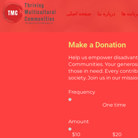
نامه ها
درباره ما
صفحه اصلی
Make a Donation
Help us empower disadvanta
Communities. Your generosit
those in need. Every contrib
society. Join us in our missi
Frequency
One time
Amount
$10
$20