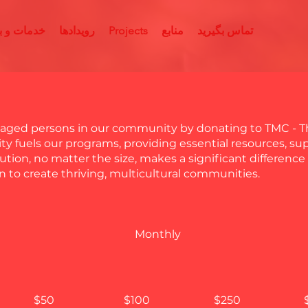
تماس بگیرید
منابع
Projects
رویدادها
خدمات و بر
ged persons in our community by donating to TMC - Thr
y fuels our programs, providing essential resources, sup
ution, no matter the size, makes a significant difference
on to create thriving, multicultural communities.
Monthly
$50
$100
$250