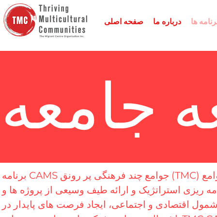
نامه ها
درباره ما
صفحه اصلی
ه جامعه
برنامه CAMS جوامع چند فرهنگی پر رونق (TMC) به تقویت پاسخگویی فرهنگی و پرورش جوامع
امه ریزی استراتژیک و ارائه طیف وسیعی از پروژه ها و
 شمول اقتصادی و اجتماعی، ایجاد فرصت های پایدار در