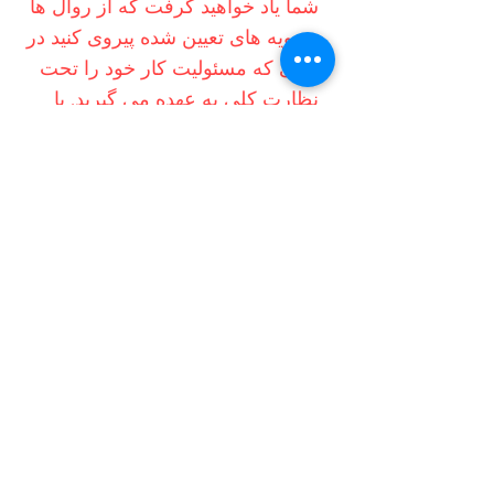
شما یاد خواهید گرفت که از روال ها
و رویه های تعیین شده پیروی کنید در
حالی که مسئولیت کار خود را تحت
نظارت کلی به عهده می گیرید. با
تمرکز بر ارتباطات مؤثر، خدمات
مشتری و مهارت‌های فنی، توانایی
اعمال اختیار و سازگاری در
موقعیت‌های مختلف را توسعه
خواهید داد. خود را به دانش و مهارت
های مورد نیاز برای پیشرفت در یک
محیط سلامت پویا مجهز کنید و به
طور مثبت به جامعه خود کمک کنید.
امروز برای اطلاعات بیشتر
با شماره
55917261 (07)
تماس بگیرید
.