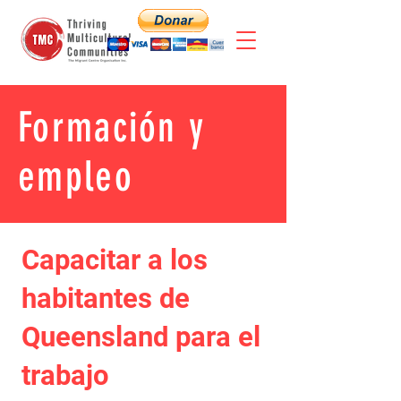
Formación y
empleo
Capacitar a los
habitantes de
Queensland para el
trabajo