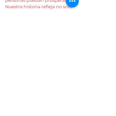
personas puedan prosperar.
Nuestra historia refleja no solo
nuestro crecimiento, sino
también nuestra misión
duradera de promover la unidad
y la igualdad de oportunidades
para todos los miembros de
nuestra comunidad.