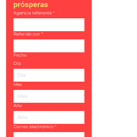
prósperas
Agencia referente
*
Referido por
*
Fecha
Día
Mes
Año
Correo electrónico
*