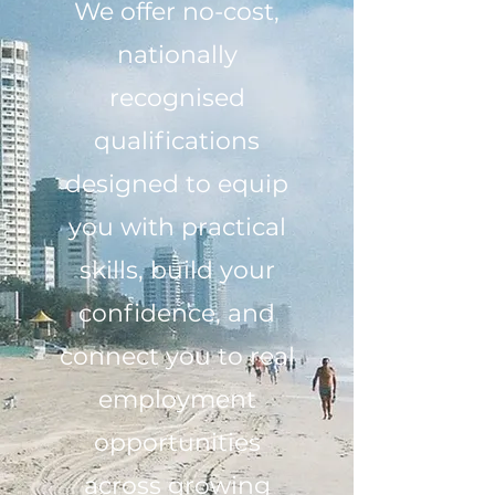
We offer no-cost,
nationally
recognised
qualifications
designed to equip
you with practical
skills, build your
confidence, and
connect you to real
employment
opportunities
across growing