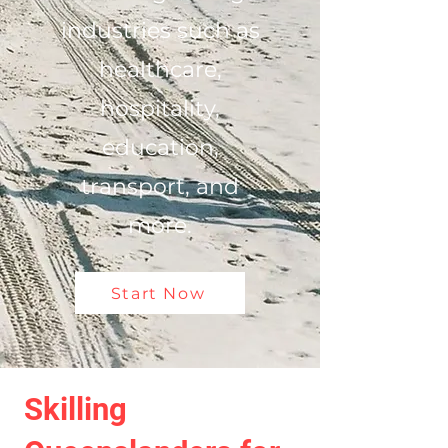
industries such as
healthcare,
hospitality,
education,
transport, and
more.
Start Now
Skilling