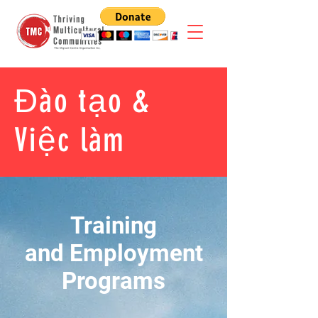
Đào tạo &
Việc làm
Training
and Employment
Programs