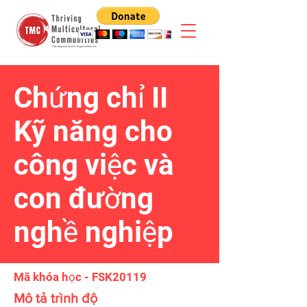
Chứng chỉ II
Kỹ năng cho
công việc và
con đường
nghề nghiệp
Mã khóa học - FSK20119
Mô tả trình độ