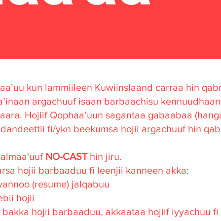
haa’uu kun lammiileen Kuwiinslaand carraa hin q
aa’inaan argachuuf isaan barbaachisu kennuudhaa
argaara. Hojiif Qophaa’uun sagantaa gabaabaa (hang
dandeettii fi/ykn beekumsa hojii argachuuf hin qabn
 galmaa'uuf
NO-CAST
hin jiru.
sa hojii barbaaduu fi leenjii kanneen akka:
yyannoo (resume) jalqabuu
bii hojii
 bakka hojii barbaaduu, akkaataa hojiif iyyachuu fi