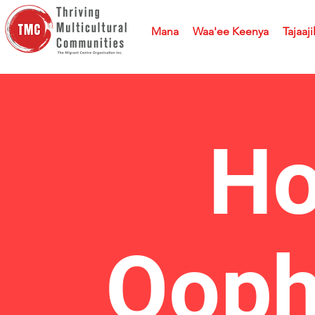
Mana
Waa'ee Keenya
Tajaaji
Ho
Qoph