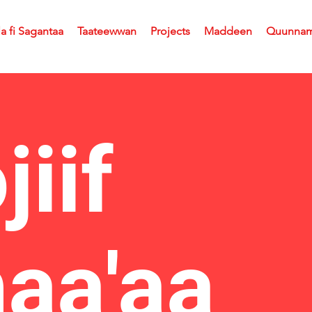
la fi Sagantaa
Taateewwan
Projects
Maddeen
Quunna
jiif
aa'aa