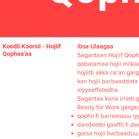
Koodii Koorsii - Hojiif
Ibsa Ulaagaa
Qophaa'aa
Sagantaan Hojiif Qop
qabatamaa hojii milk
hojiitti akka ce’an g
kan hojii barbaaddota 
xiyyeeffatedha.
Sagantaa kana irratti
Ready for Work gargaar
qophii fi barreessuu i
dandeettii gaaffii fi dee
gorsa hojii barbaaduu,