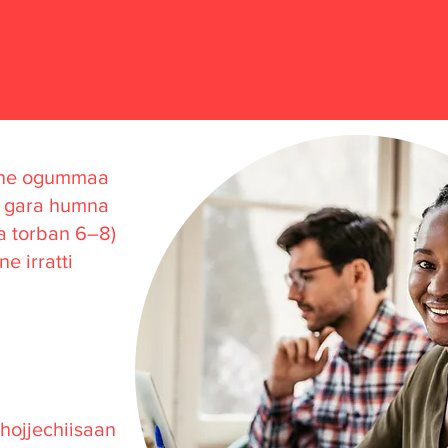
abne ogummaa
n gara humna
a torban 6–8)
e irratti
 hojjechiisaan