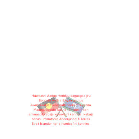
Hawaasni Aadaa Hedduu dagaagaa jiru
Eegdota Aadaa Biyyaa guutuu
Awustiraaliyaa keessatti beekamtii kenna.
Maanguddoota isaanii kan durii fi kan
ammaatiif kabaja keenya ni kennina, kabaja
sanas ummatoota Aboorijiinaal fi Torres
Strait Islander har’a hundaaf ni kennina.