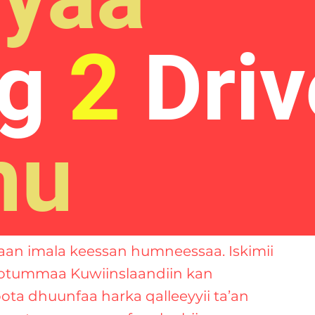
ng
2
Driv
hu
an imala keessan humneessaa. Iskimii
otummaa Kuwiinslaandiin kan
ta dhuunfaa harka qalleeyyii ta’an