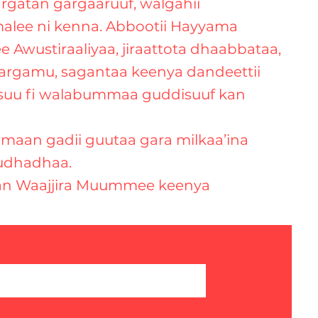
gatan gargaaruuf, walgahii
alee ni kenna. Abbootii Hayyama
 Awustiraaliyaa, jiraattota dhaabbataa,
n argamu, sagantaa keenya dandeettii
uu fi walabummaa guddisuuf kan
maan gadii guutaa gara milkaa’ina
fudhadhaa.
dan Waajjira Muummee keenya