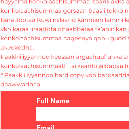
hayyama konkolaachisummaa isaanii akka ar
konkolaachisummaa gorsaan baasii tokko m
Barattootaa Kuwiinslaand kanneen lammiilee
ykn karaa jiraattota dhaabbataa ta’aniif ka
konkolaachisummaa nageenya qabu guddis
akeekedha.
Paakkii iyyannoo keessan argachuuf unka ar
konkolaachisummaatti tarkaanfii jalqabaa 
* Paakkii iyyannoo hard copy yoo barbaad
daawwadhaa.
Full Name
Email