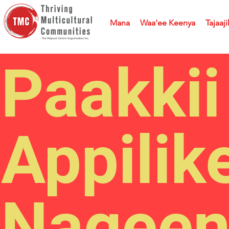
Mana
Waa'ee Keenya
Tajaaji
Paakkii
Appilik
Nageen