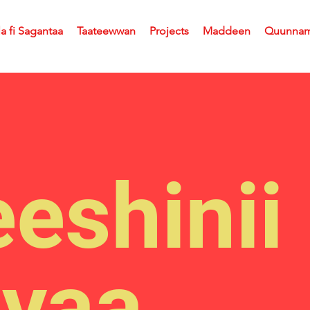
la fi Sagantaa
Taateewwan
Projects
Maddeen
Quunna
eeshinii
yaa