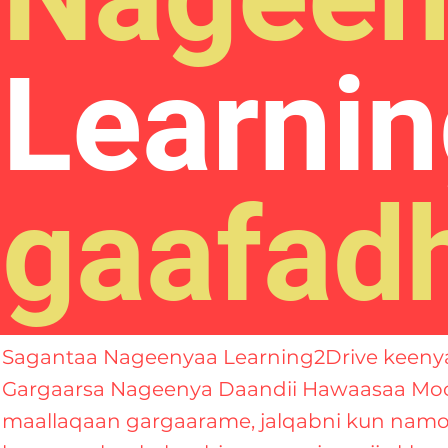
Learni
gaafad
Sagantaa Nageenyaa Learning2Drive keenya
Gargaarsa Nageenya Daandii Hawaasaa Mo
maallaqaan gargaarame, jalqabni kun namoo