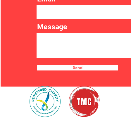
Message
Send