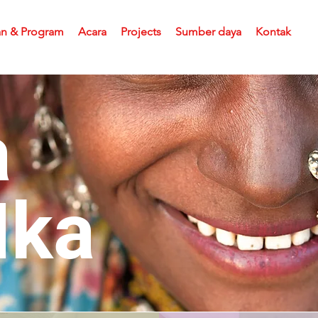
an & Program
Acara
Projects
Sumber daya
Kontak
a
Ika