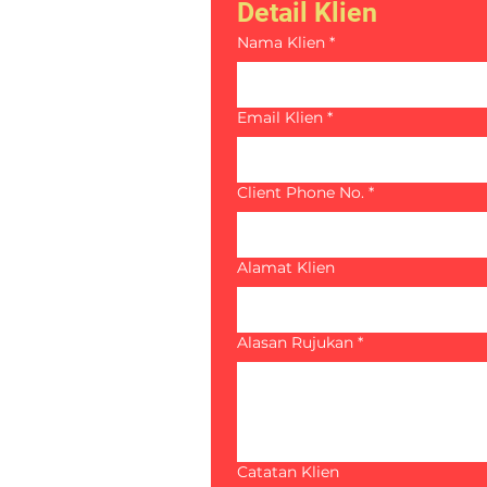
Detail Klien
Nama Klien
*
Email Klien
*
Client Phone No.
*
Alamat Klien
Alasan Rujukan
*
Catatan Klien