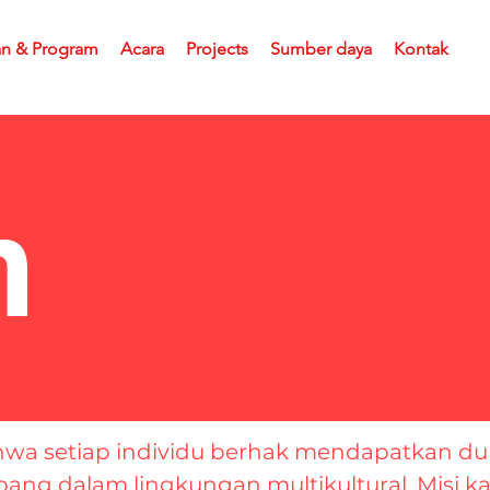
an & Program
Acara
Projects
Sumber daya
Kontak
n
ahwa setiap individu berhak mendapatkan 
ng dalam lingkungan multikultural. Misi k