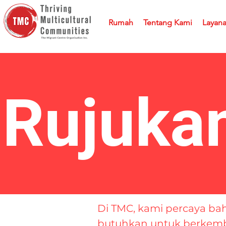
Rumah
Tentang Kami
Layan
Rujuka
Di TMC, kami percaya b
butuhkan untuk berkemba