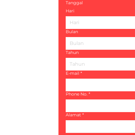
Tanggal
Hari
Bulan
Bulan
Tahun
E-mail
*
Phone No.
*
Alamat
*