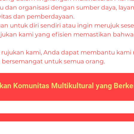
 dan organisasi dengan sumber daya, layan
vitas dan pemberdayaan.
n untuk diri sendiri atau ingin merujuk se
jukan kami yang efisien memastikan bahwa
r rujukan kami, Anda dapat membantu kami
ih bersemangat untuk semua orang.
ukan Komunitas Multikultural yang Ber