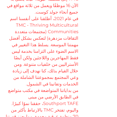
الآن 16 موظفًا ويعمل من ثلاثة مواقع في
جميع أنحاء جولد كوست.
في عام 2021، أطلقنا على أنفسنا اسم
TMC - Thriving Multicultural
Communities (مجتمعات متعددة
الثقافات مزدهرة) لتعكس بشكل أفضل
مهمتنا الموسعة. يسلط هذا التغيير في
الاسم الضوء على التزامنا بخدمة ليس
فقط المهاجرين واللاجئين ولكن أيضًا
الأستراليين من خلفيات متنوعة. ومن
خلال القيام بذلك، كنا نهدف إلى زيادة
وعي المجتمع بمجموعتنا الشاملة من
الخدمات وتفانينا في الشمول.
من بداياتنا المتواضعة في مكتب متواضع
في الطابق الأرضي من مبنى
Southport TAFE، حققنا نموًا كبيرًا.
واليوم، تفتخر TMC بالارتباط بأكثر من
70 منظمة عرقية محددة، مما يعزز قدرتنا