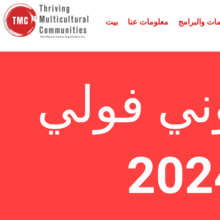
ات والبرامج
معلومات عنا
بيت
ني فولي
202