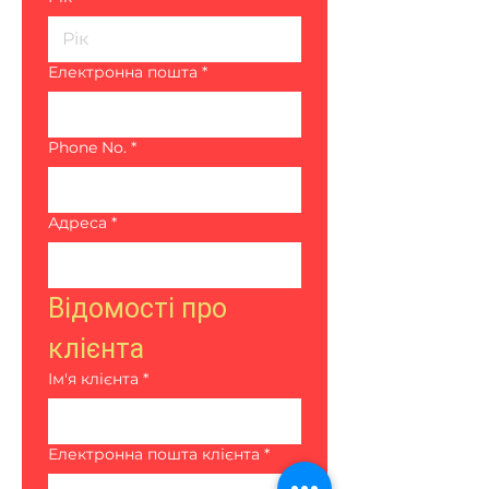
Електронна пошта
*
Phone No.
*
Адреса
*
Відомості про 
клієнта
Ім'я клієнта
*
Електронна пошта клієнта
*