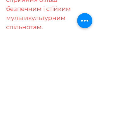
безпечним і стійким
мультикультурним
спільнотам.
Якщо вам загрожує
безпосередня небезпека,
телефонуйте в поліцію за
номером 000