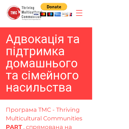
Адвокація та
підтримка
домашнього
та сімейного
насильства
Програма TMC - Thriving
Multicultural Communities
PART
, спрямована на