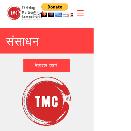
संसाधन
रेफ़रल फ़ॉर्म