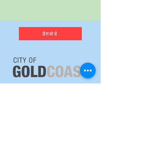
डैशबोर्ड
मौसम रडार