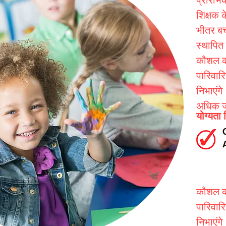
प्रारंभि
शिक्षक 
भीतर बच
स्थापित
कौशल का 
पारिवारि
निभाएंगे
अधिक ज
योग्यता
प्रारंभि
शिक्षक 
भीतर बच
स्थापित
कौशल का 
पारिवारि
निभाएंगे