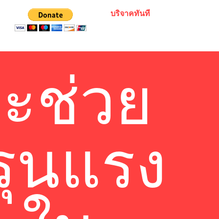
บริจาคทันที
ะช่วย
รุนแรง