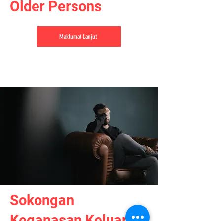
Older Persons
Maklumat Lanjut
Sokongan
Keganasan Keluarga