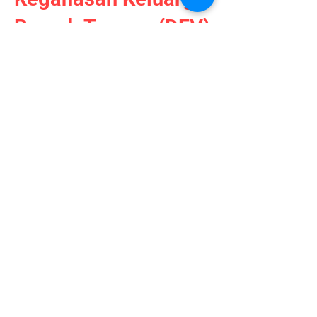
Rumah Tangga (DFV)
Baca Lagi
Kolektif Wanita