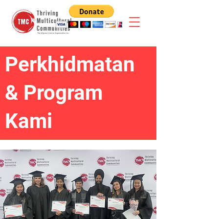
Perkhidmatan
& Program
Kami