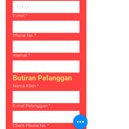
E-mel
*
Phone No.
*
Alamat
*
Butiran Pelanggan
Nama Klien
*
E-mel Pelanggan
*
Client Phone No.
*