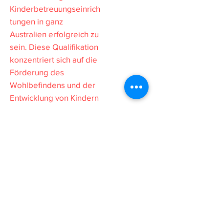
Kinderbetreuungseinrich
tungen in ganz
Australien erfolgreich zu
sein. Diese Qualifikation
konzentriert sich auf die
Förderung des
Wohlbefindens und der
Entwicklung von Kindern
innerhalb eines
genehmigten
Lernrahmens. Als
Erzieher in der frühen
Kindheit werden Sie eine
Reihe gut entwickelter
Fähigkeiten einsetzen,
Diskretion und
Urteilsvermögen walten