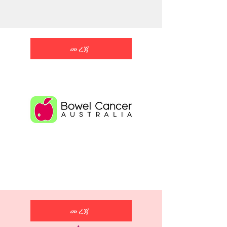
መረጃ
መረጃ