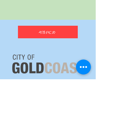
ዳሽቦርድ
የአየር ሁኔታ ራዳር