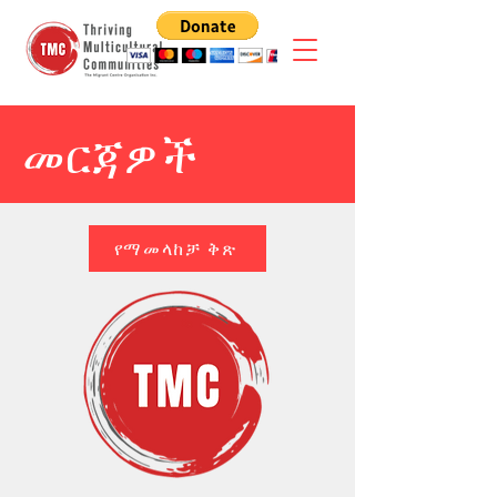
መርጃዎች
የማመላከቻ ቅጽ