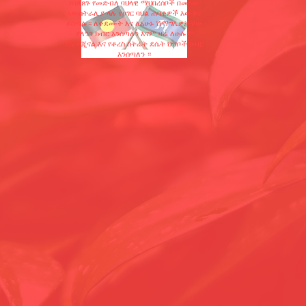
የበለጸጉ የመድብለ ባህላዊ ማህበረሰቦች በመላው
አውስትራሊያ ላሉ የሀገር ባህል ጠባቂዎች እውቅና
ይሰጣሉ። ለቀደሙት እና ለአሁኑ ሽማግሌዎቻቸው
ያለንን ክብር እንሰጣለን እናም ዛሬ ለሁሉም
የአቦርጂናል እና የቶረስ ስትሬት ደሴት ህዝቦች ክብር
እንሰጣለን ።