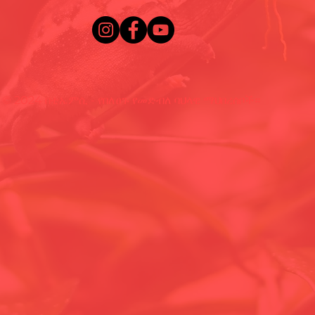
© 2024 በቲኤምሲ - የበለፀጉ የመድብለ ባህላዊ ማህበረሰቦች።