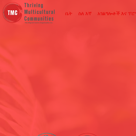
ቤት
ስለ እኛ
አገልግሎቶች እና ፕ