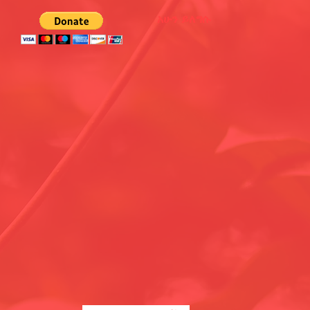
አሁን ይለግሱ