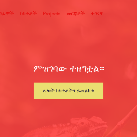
ሮግራሞች
ክስተቶች
Projects
መርጃዎች
ተገናኝ
ምዝገባው ተዘግቷል።
ሌሎች ክስተቶችን ይመልከቱ